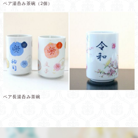
ペア湯呑み茶碗（2個）
ペア長湯呑み茶碗